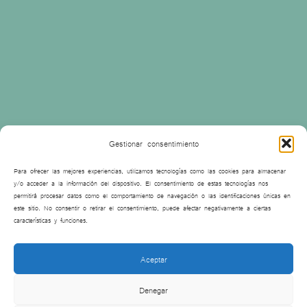
Gestionar consentimiento
Para ofrecer las mejores experiencias, utilizamos tecnologías como las cookies para almacenar
y/o acceder a la información del dispositivo. El consentimiento de estas tecnologías nos
permitirá procesar datos como el comportamiento de navegación o las identificaciones únicas en
este sitio. No consentir o retirar el consentimiento, puede afectar negativamente a ciertas
características y funciones.
Aceptar
Denegar