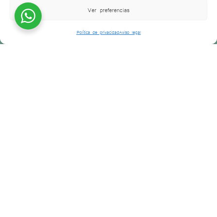
Ver preferencias
Política de privacidad
Aviso legal
Somos una clínica dental liderada por mujeres,
con la vocación de cuidar a cada persona
que
entra por nuestra puerta.
Creemos que una sonrisa sana comienza con
una atención
cercana, honesta y profesional.